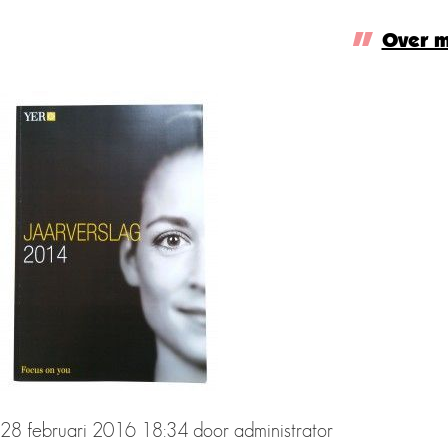
20150928_135523-JV-vrij
Over m
18:34
door
administrator
28 februari 2016 18:34
door
administrator