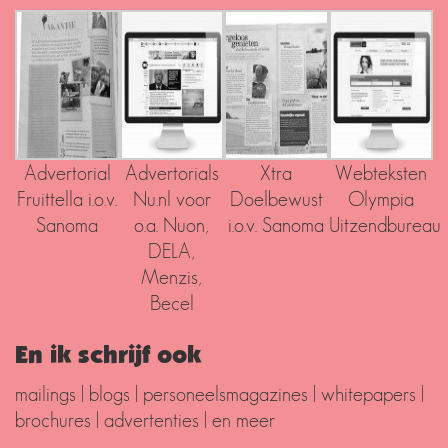
Advertorial
Advertorials
Xtra
Webteksten
Fruittella i.o.v.
Nu.nl voor
Doelbewust
Olympia
Sanoma
o.a. Nuon,
i.o.v. Sanoma
Uitzendbureau
DELA,
Menzis,
Becel
En ik schrijf ook
mailings | blogs | personeelsmagazines | whitepapers |
brochures | advertenties | en meer