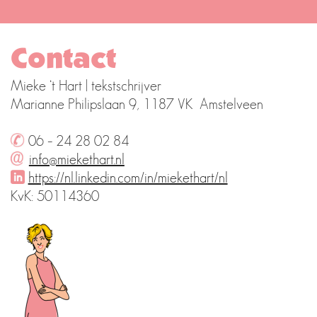
Contact
Mieke ‘t Hart | tekstschrijver
Marianne Philipslaan 9, 1187 VK Amstelveen
06 – 24 28 02 84
info@miekethart.nl
https://nl.linkedin.com/in/miekethart/nl
KvK: 50114360