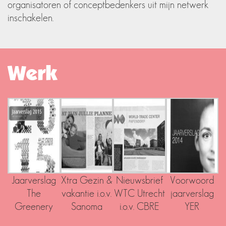
organisatoren of conceptbedenkers uit mijn netwerk
inschakelen.
Werk
Jaarverslag
Xtra Gezin &
Nieuwsbrief
Voorwoord
The
vakantie i.o.v.
WTC Utrecht
jaarverslag
Greenery
Sanoma
i.o.v. CBRE
YER